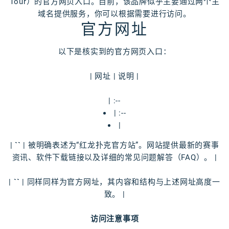
Tour）的官方网页入口。目前，该品牌似乎主要通过两个主
域名提供服务，你可以根据需要进行访问。
官方网址
以下是核实到的官方网页入口：
| 网址 | 说明 |
| :--
| :--
|
|
``
| 被明确表述为“红龙扑克官方站”。网站提供最新的赛事
资讯、软件下载链接以及详细的常见问题解答（FAQ）。 |
|
``
| 同样同样为官方网址，其内容和结构与上述网址高度一
致。 |
访问注意事项