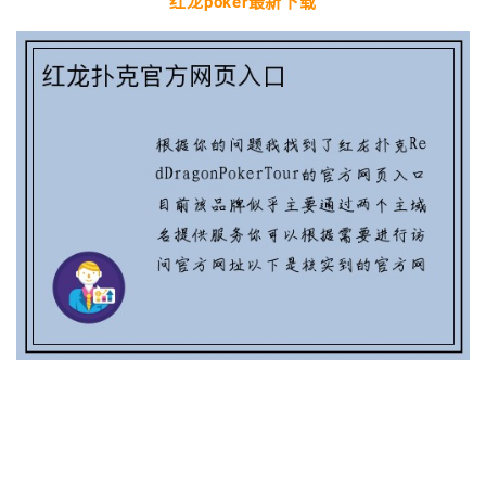
红龙poker最新下载