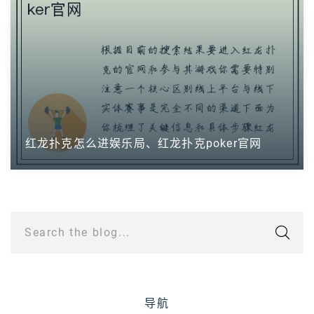
红龙扑克怎么进娱乐局、红龙扑克poker官网
Search the blog...
导航