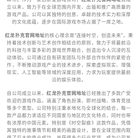
立以来，致力于在全球范围内开发、出版和推广高质量的
游戏产品。公司以其独特的创意、卓越的技术实力和深厚
的文化底蕴，逐步在国际游戏市场占据了一席之地。
红龙扑克官网地址
的核心理念是“连接时空，创造未来”，秉
持着技术创新与艺术创作相结合的原则，致力于将最前沿
的科技与丰富多彩的游戏世界融合，创造出令人沉浸的互
动体验。公司通过自有研发团队与外部合作伙伴的紧密合
作，不断推动游戏产业的技术进步，探索虚拟现实、增强
现实、人工智能等领域的深度应用，力求为玩家提供最前
沿的娱乐体验。
自公司成立以来，
红龙扑克官网地址
已经推出了多款广受
欢迎的游戏作品，涵盖了角色扮演、即时战略、体育竞技
等多个类型。公司特别注重本地化与全球化的结合，每一
款产品都力求适应不同国家与地区的文化特点，同时也带
有浓厚的中国元素。特别是《时空裂痕》这款作品，凭借
其独特的故事情节和精美的画面设计，曾在全球范围内取
得了巨大的商业成功，并获得多个行业奖项，成为公司发