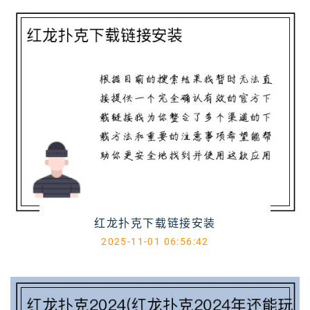
红龙扑克下载链接安装
2025-11-01 06:56:42