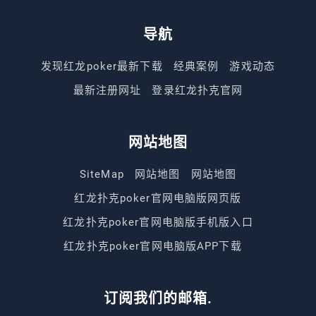
导航
发现红龙poker最新下载
经典案例
游戏动态
最新注册网址
登录红龙扑克官网
网站地图
SiteMap
网站地图
网站地图
红龙扑克poker官网电脑版网页版
红龙扑克poker官网电脑版手机版入口
红龙扑克poker官网电脑版APP下载
订阅我们的邮箱.