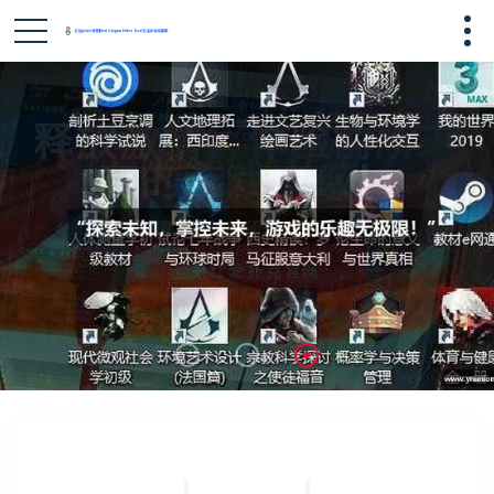
“探索未知，掌控未来，
游戏的乐趣无极限！”
发现红龙POKER最新下载