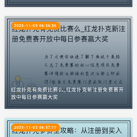
2025-11-05 06:56:56
红龙扑克有免费比赛么_红龙扑克新注册免费赛开
放中每日参赛赢大奖
2025-11-02 06:57:17