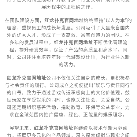
展历程中的里程碑之作。
在团队建设方面，
红龙扑克官网地址
始终坚持“以人为本”的
理念，重视员工的成长与发展。公司吸引了大量来自国内
外的优秀人才，形成了一支高效、富有创造力的团队。在
多年的发展过程中，
红龙扑克官网地址
不断优化管理流
程，提升研发效率，保证了产品的高质量和高水平。同
时，公司还注重培养年轻一代游戏设计师，为行业注入新
的活力。
红龙扑克官网地址
公司不仅仅关注自身的成长，更积极参
与社会责任的履行。公司成立之初便提出“娱乐与责任同行”
的口号，致力于通过游戏传递积极向上的文化价值观，鼓
励玩家在享受娱乐的同时，也能关注社会、关爱自然。公
司还定期组织慈善活动，捐助教育、环保等公益事业，力
求在全球范围内推广健康、绿色、正能量的娱乐理念。
展望未来，
红龙扑克官网地址
将继续以技术创新为驱动
力，拓展更多元化的产品领域，深入探索虚拟与现实之间