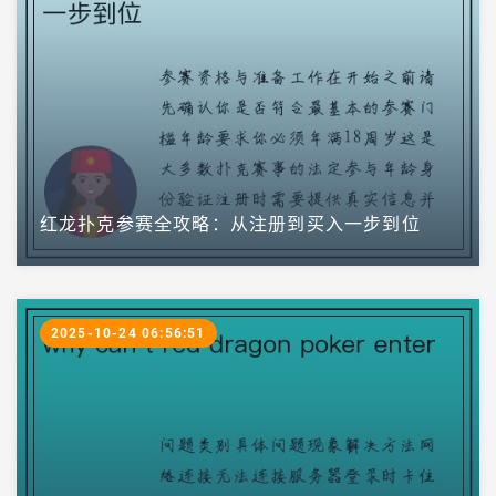
红龙扑克参赛全攻略：从注册到买入一步到位
2025-10-24 06:56:51